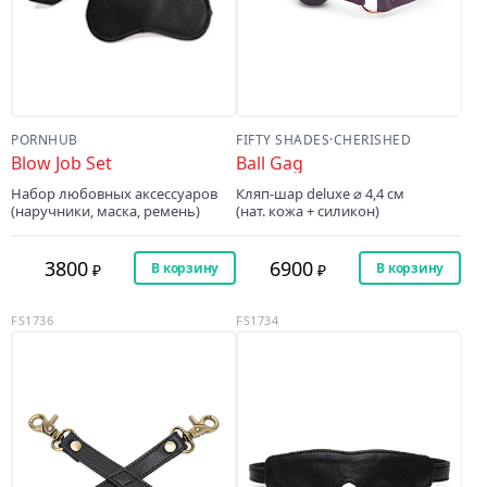
PORNHUB
FIFTY SHADES
·
CHERISHED
Blow Job Set
Ball Gag
Набор любовных аксессуаров
Кляп-шар deluxe ⌀ 4,4 cм
(наручники, маска, ремень)
(нат. кожа + силикон)
3800
6900
В корзину
В корзину
FS1736
FS1734