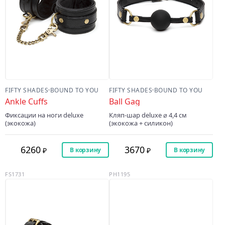
FIFTY SHADES
·
BOUND TO YOU
FIFTY SHADES
·
BOUND TO YOU
Ankle Cuffs
Ball Gag
Фиксации на ноги deluxe
Кляп-шар deluxe ⌀ 4,4 cм
(экокожа)
(экокожа + силикон)
6260
3670
В корзину
В корзину
FS1731
PH1195