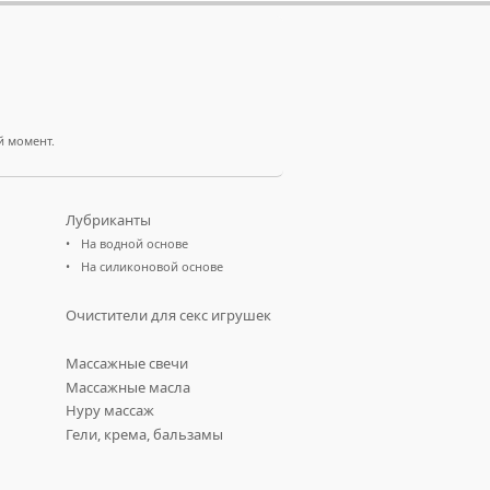
й момент.
Лубриканты
На водной основе
На силиконовой основе
Очистители для секс игрушек
Массажные свечи
Массажные масла
Нуру массаж
Гели, крема, бальзамы