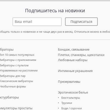
Подпишитесь на новинки
Подписаться
общать только о новинках и не чаще двух раз в месяц. Отписаться можно в любо
браторы
Бондаж, связывание
Плетки, спанкеры, щекоталки
Топ 10 самых популярных
Любовные наборы
Вибраторы с приложением
Вибраторы с пультом
Управляемые на расстоянии
Интимные украшения
Вибраторы для пар
Классические вибраторы
Презервативы
Необычные формы
Эротическое белье
стурбаторы
Бюстгальтеры
Трусики
имуляторы простаты
Боди / сорочки