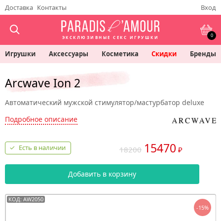
Доставка
Контакты
Вход
0
ЭКСКЛЮЗИВНЫЕ СЕКС ИГРУШКИ
Игрушки
Аксессуары
Косметика
Скидки
Бренды
Arcwave Ion 2
Автоматический мужской стимулятор/мастурбатор deluxe
Подробное описание
15470
Есть в наличии
18200
₽
Добавить в корзину
КОД: AW2050
-15%