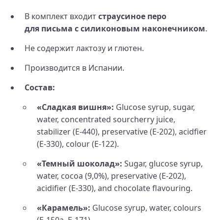
В комплект входит
страусиное перо
для письма с силиконовым наконечником
.
Не содержит лактозу и глютен.
Производится в Испании.
Состав:
«Сладкая вишня»:
Glucose syrup, sugar,
water, concentrated sourcherry juice,
stabilizer (E‑440), preservative (E‑202), acidfier
(E‑330), colour (E‑122).
«Темный шоколад»:
Sugar, glucose syrup,
water, cocoa (9,0%), preservative (E‑202),
acidifier (E‑330), and chocolate flavouring.
«Карамель»:
Glucose syrup, water, colours
(E‑150a, E‑171)