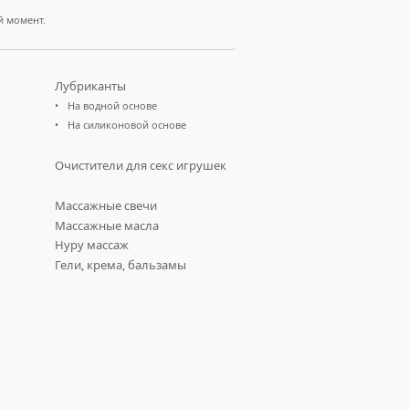
й момент.
Лубриканты
На водной основе
На силиконовой основе
Очистители для секс игрушек
Массажные свечи
Массажные масла
Нуру массаж
Гели, крема, бальзамы