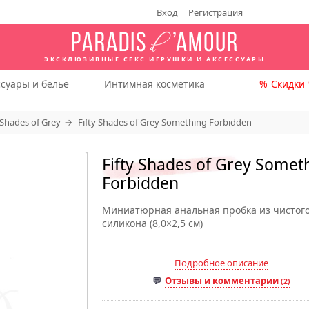
Вход
Регистрация
ЭКСКЛЮЗИВНЫЕ СЕКС ИГРУШКИ
И АКСЕССУАРЫ
ссуары
и белье
Интимная
косметика
Скидки
 Shades of Grey
Fifty Shades of Grey Something Forbidden
Fifty Shades of Grey Somet
Forbidden
Миниатюрная анальная пробка из чистог
силикона (8,0×2,5 см)
Подробное описание
Отзывы и комментарии
(2)