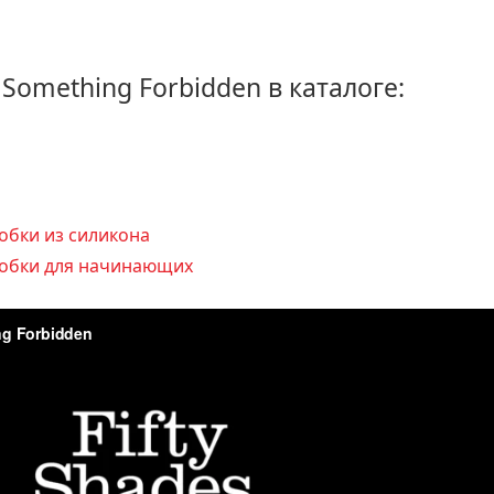
y Something Forbidden в каталоге:
обки из силикона
обки для начинающих