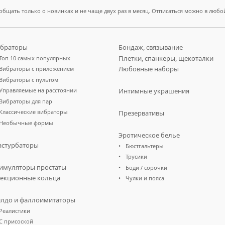
общать только о новинках и не чаще двух раз в месяц. Отписаться можно в любо
браторы
Бондаж, связывание
Плетки, спанкеры, щекоталки
Топ 10 самых популярных
Любовные наборы
Вибраторы с приложением
Вибраторы с пультом
Управляемые на расстоянии
Интимные украшения
Вибраторы для пар
Классические вибраторы
Презервативы
Необычные формы
Эротическое белье
стурбаторы
Бюстгальтеры
Трусики
имуляторы простаты
Боди / сорочки
екционные кольца
Чулки и пояса
лдо и фаллоимитаторы
Реалистики
С присоской