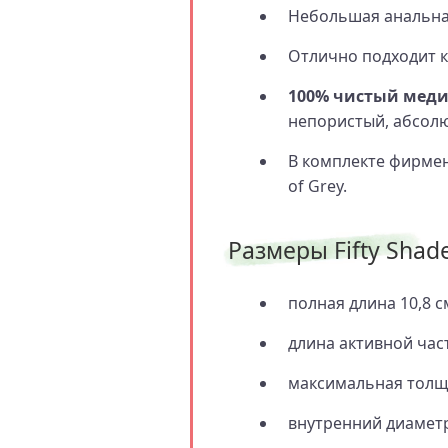
Небольшая анальна
Отлично подходит к
100% чистый мед
непористый, абсолю
В комплекте фирмен
of Grey.
Размеры Fifty Shad
полная длина 10,8 с
длина активной част
максимальная толщи
внутренний диаметр