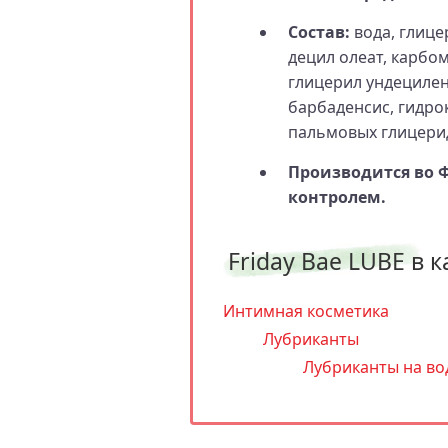
Состав:
вода, глице
децил олеат, карбо
глицерил ундецилен
барбаденсис, гидро
пальмовых глицерид
Производится во 
контролем.
Friday Bae LUBE в к
Интимная косметика
Лубриканты
Лубриканты на во