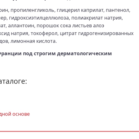
рин, пропиленгликоль, глицерил каприлат, пантенол,
мер, гидроксиэтилцеллюлоза, полиакрилат натрия,
ат, аллантоин, порошок сока листьев алоэ
ксид натрия, токоферол, цитрат гидрогенизированных
ов, лимонная кислота.
Франции под строгим дерматологическим
аталоге:
дной основе