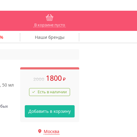
В корзине пусто
Наши
бренды
1800
2000
₽
 50 мл
Есть в наличии
юбых
Добавить в корзину
Москва