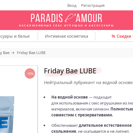
Вход
Регистрация
ЭКСКЛЮЗИВНЫЕ СЕКС ИГРУШКИ
И АКСЕССУАРЫ
ссуары
и белье
Интимная
косметика
Скидки
ay Bae
Friday Bae LUBE
Friday Bae LUBE
-10%
Нейтральный лубрикант на водной основе,
На водной основе
— подходит
для использования с секс игрушками из л
материалов, включая силикон.
Полностью
совместим с презервативами.
Обеспечивает
длительное естественное
скольжение
, не скатывается и не липнет.