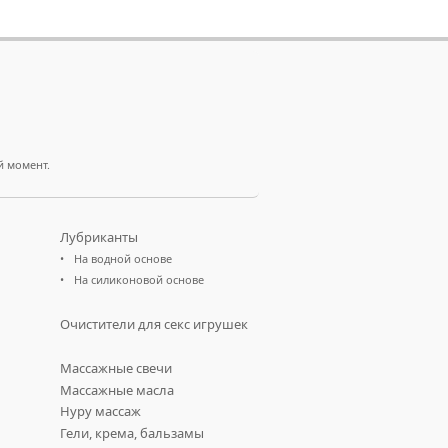
й момент.
Лубриканты
На водной основе
На силиконовой основе
Очистители для секс игрушек
Массажные свечи
Массажные масла
Нуру массаж
Гели, крема, бальзамы