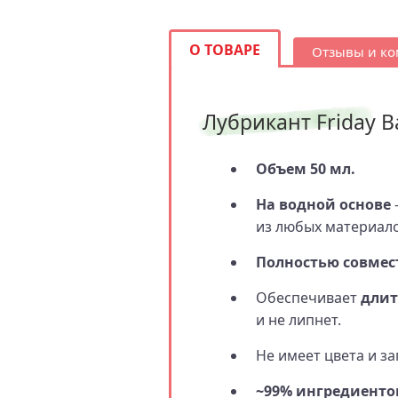
О ТОВАРЕ
Отзывы и к
Лубрикант Friday B
Объем 50 мл.
На водной основе
из любых материало
Полностью совмес
Обеспечивает
длит
и не липнет.
Не имеет цвета и за
~99% ингредиенто