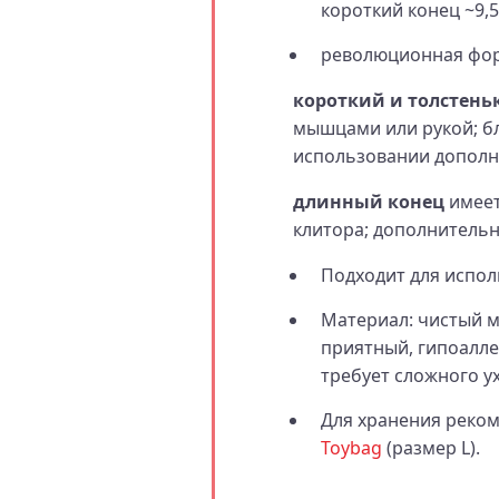
короткий конец ~9,5 
революционная фор
короткий и толстень
мышцами или рукой; б
использовании дополни
длинный конец
имеет
клитора; дополнитель
Подходит для испол
Материал: чистый м
приятный, гипоалле
требует сложного ух
Для хранения реко
Toybag
(размер L).