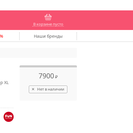
В корзине пусто
Наши
бренды
7900
₽
р XL
Нет в наличии