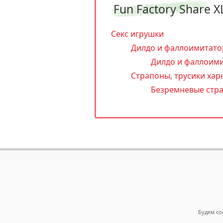
Fun Factory Share X
Секс игрушки
Дилдо и фаллоимитат
Дилдо и фаллоими
Страпоны, трусики харн
Безремневые стр
Будем со