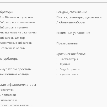
браторы
Бондаж, связывание
Плетки, спанкеры, щекоталки
Топ 10 самых популярных
Любовные наборы
Вибраторы с приложением
Вибраторы с пультом
Управляемые на расстоянии
Интимные украшения
Вибраторы для пар
Классические вибраторы
Презервативы
Необычные формы
Эротическое белье
стурбаторы
Бюстгальтеры
Трусики
имуляторы простаты
Боди / сорочки
екционные кольца
Чулки и пояса
лдо и фаллоимитаторы
Реалистики
С присоской
Силиконовые
Стекло, металл, камень, …