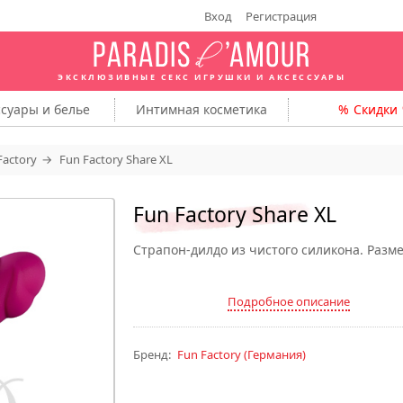
Вход
Регистрация
ЭКСКЛЮЗИВНЫЕ СЕКС ИГРУШКИ
И АКСЕССУАРЫ
ссуары
и белье
Интимная
косметика
Скидки
Factory
Fun Factory Share XL
Fun Factory Share XL
Страпон-дилдо из чистого силикона. Разме
Подробное описание
Бренд:
Fun Factory
(Германия)