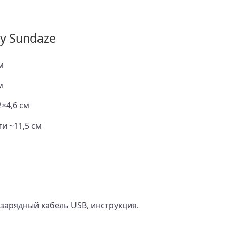
y Sundaze
м
м
×4,6 см
и ~11,5 см
 зарядный кабель USB, инструкция.