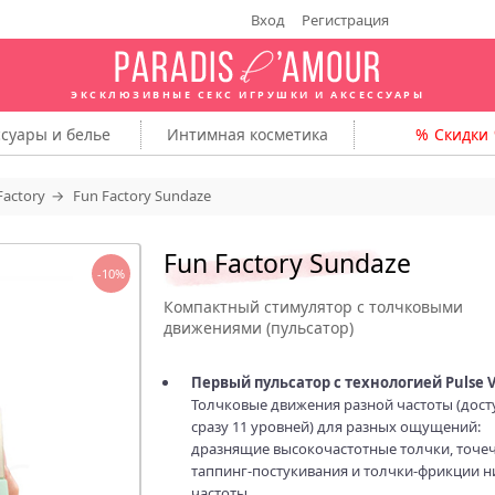
Вход
Регистрация
ЭКСКЛЮЗИВНЫЕ СЕКС ИГРУШКИ
И АКСЕССУАРЫ
ссуары
и белье
Интимная
косметика
Скидки
Factory
Fun Factory Sundaze
Fun Factory Sundaze
-10%
Компактный стимулятор с толчковыми
движениями (пульсатор)
Первый пульсатор с технологией Pulse V
Толчковые движения разной частоты (дос
сразу 11 уровней) для разных ощущений:
дразнящие высокочастотные толчки, точе
таппинг-постукивания и толчки-фрикции н
частоты.