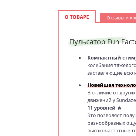
О ТОВАРЕ
Отзывы и к
Пульсатор Fun Fact
Компактный стиму
колебания тяжелого
заставляющие всю и
Новейшая технолог
В отличие от других
движений у Sundaz
11 уровней 🔥
Это позволяет полу
разнообразных ощу
высокочастотные то