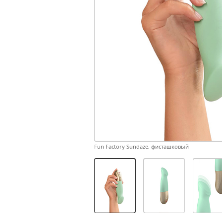
Fun Factory Sundaze, фисташковый