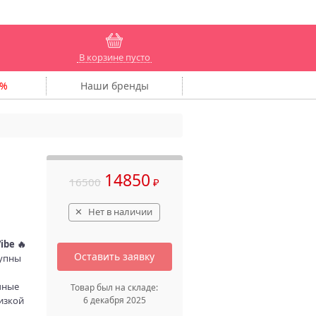
В корзине пусто
Наши
бренды
14850
16500
₽
Нет в наличии
ibe 🔥
Оставить заявку
тупны
чные
Товар был на складе:
6 декабря 2025
изкой