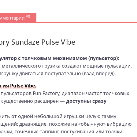
(0)
омментарии
ory Sundaze Pulse Vibe
лятор с толчковым механизмом (пульсатор):
 металлического грузика создают мощные пульсации,
грушку двигаться поступательно (взад-вперед).
ия Pulse Vibe.
 пульсаторов Fun Factory, диапазон частот толчковых
e существенно расширен —
доступны сразу
чить от одной небольшой игрушки целую гамму
щений: дразнящие, похожие на «обычную» вибрацию
лчки, точечные таппинг-постукивания или толчки-