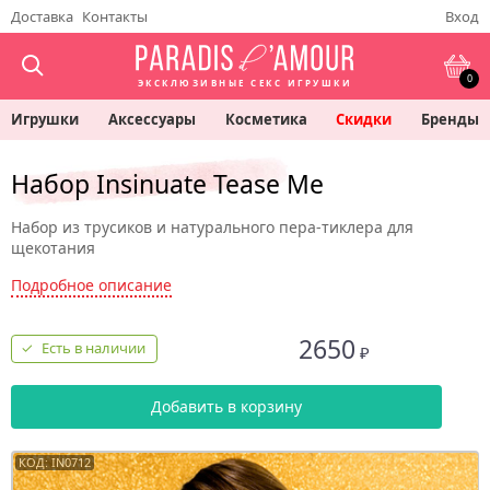
Доставка
Контакты
Вход
0
ЭКСКЛЮЗИВНЫЕ СЕКС ИГРУШКИ
Игрушки
Аксессуары
Косметика
Скидки
Бренды
Набор Insinuate Tease Me
Набор из трусиков и натурального пера-тиклера для
щекотания
Подробное описание
2650
Есть в наличии
₽
Добавить в корзину
КОД: IN0712