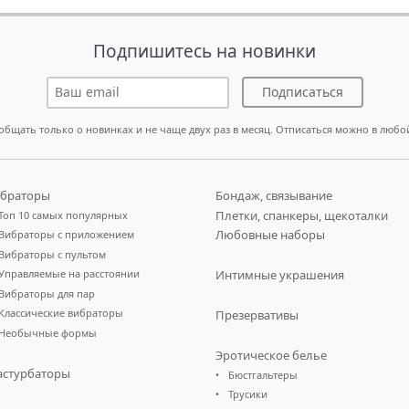
Подпишитесь на новинки
Подписаться
общать только о новинках и не чаще двух раз в месяц. Отписаться можно в любо
браторы
Бондаж, связывание
Плетки, спанкеры, щекоталки
Топ 10 самых популярных
Любовные наборы
Вибраторы с приложением
Вибраторы с пультом
Управляемые на расстоянии
Интимные украшения
Вибраторы для пар
Классические вибраторы
Презервативы
Необычные формы
Эротическое белье
стурбаторы
Бюстгальтеры
Трусики