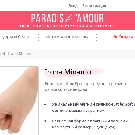
Вход
Регистрация
ЭКСКЛЮЗИВНЫЕ СЕКС ИГРУШКИ
И АКСЕССУАРЫ
ссуары
и белье
Интимная
косметика
Скидки
a
Iroha Minamo
Iroha Minamo
Рельефный вибратор среднего размера
из мягкого силикона
Уникальный мягкий силикон
Iroha Soft 
с антигрязевым покрытием.
Рельефная форма c плавными волнами,
комфортный размер (17,2×2,5 см).