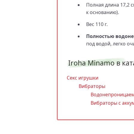
Полная длина 17,2 с
к основанию).
Вес 110 г.
Полностью водон
под водой, легко о
Iroha Minamo в кат
Секс игрушки
Вибраторы
Водонепроницаем
Вибраторы с акку