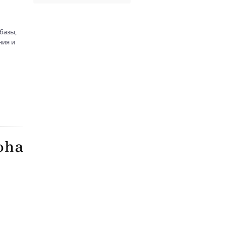
базы,
ния и