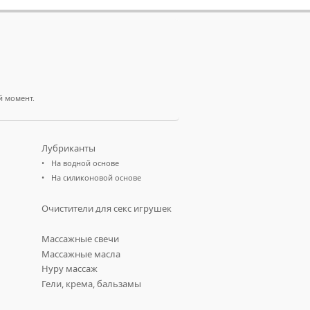
й момент.
Лубриканты
На водной основе
На силиконовой основе
Очистители для секс игрушек
Массажные свечи
Массажные масла
Нуру массаж
Гели, крема, бальзамы