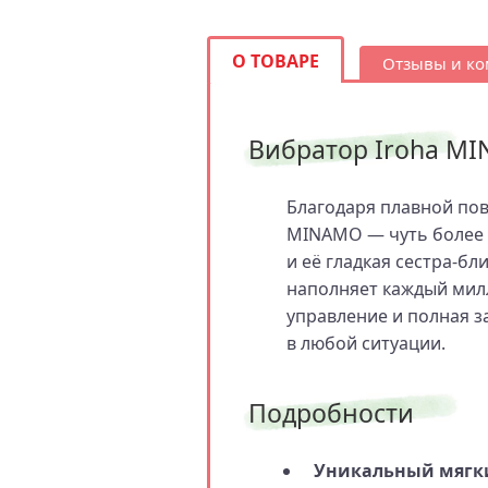
О ТОВАРЕ
Отзывы и к
Вибратор Iroha M
Благодаря плавной пов
MINAMO — чуть более о
и её гладкая сестра‑б
наполняет каждый мил
управление и полная з
в любой ситуации.
Подробности
Уникальный мягкий