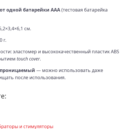
 от одной батарейки AAA
(тестовая батарейка
,2×3,4×6,1 см.
 г.
сти: эластомер и высококачественный пластик ABS
крытием
touch cover
.
епроницаемый
— можно использовать даже
чищать после использования.
е:
браторы и стимуляторы