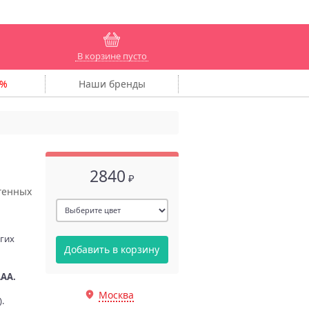
В корзине пусто
Наши
бренды
2840
₽
генных
гих
Добавить в корзину
AAA.
Москва
.