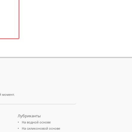
й момент.
Лубриканты
На водной основе
На силиконовой основе