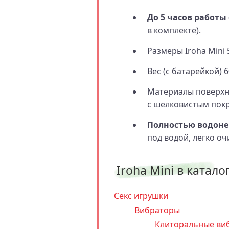
До 5 часов работы
в комплекте).
Размеры Iroha Mini 5
Вес (с батарейкой) 60
Материалы поверхно
с шелковистым по
Полностью водон
под водой, легко о
Iroha Mini в каталог
Секс игрушки
Вибраторы
Клиторальные ви