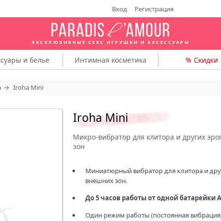
Вход
Регистрация
ЭКСКЛЮЗИВНЫЕ СЕКС ИГРУШКИ
И АКСЕССУАРЫ
ссуары
и белье
Интимная
косметика
Скидки
a
Iroha Mini
Iroha Mini
Микро‑вибратор для клитора и других эро
зон
Миниатюрный вибратор для клитора и дру
внешних зон.
До 5 часов работы от одной батарейки 
Один режим работы (постоянная вибрация)