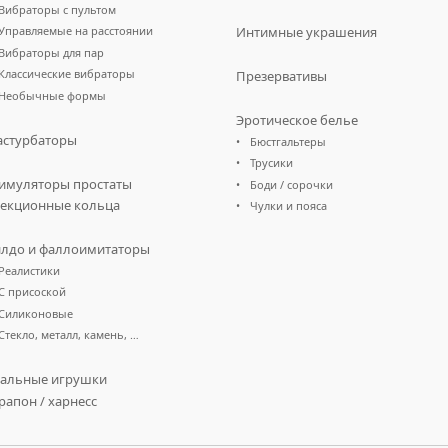
Вибраторы с пультом
Управляемые на расстоянии
Интимные украшения
Вибраторы для пар
Классические вибраторы
Презервативы
Необычные формы
Эротическое белье
стурбаторы
Бюстгальтеры
Трусики
имуляторы простаты
Боди / сорочки
екционные кольца
Чулки и пояса
лдо и фаллоимитаторы
Реалистики
С присоской
Силиконовые
Стекло, металл, камень, …
альные игрушки
рапон / харнесс