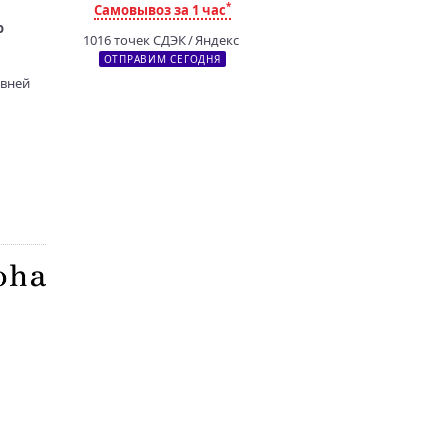
*
Самовывоз за 1 час
о
1016 точек СДЭК / Яндекс
ОТПРАВИМ СЕГОДНЯ
овней