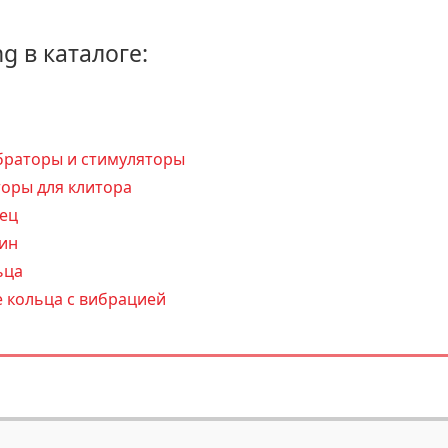
ng в каталоге:
браторы и стимуляторы
оры для клитора
ец
ин
ьца
 кольца с вибрацией