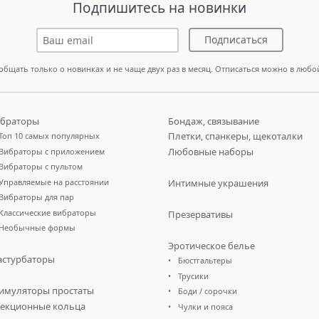
Подпишитесь на новинки
Подписаться
общать только о новинках и не чаще двух раз в месяц. Отписаться можно в любо
браторы
Бондаж, связывание
Плетки, спанкеры, щекоталки
Топ 10 самых популярных
Любовные наборы
Вибраторы с приложением
Вибраторы с пультом
Управляемые на расстоянии
Интимные украшения
Вибраторы для пар
Классические вибраторы
Презервативы
Необычные формы
Эротическое белье
стурбаторы
Бюстгальтеры
Трусики
имуляторы простаты
Боди / сорочки
екционные кольца
Чулки и пояса