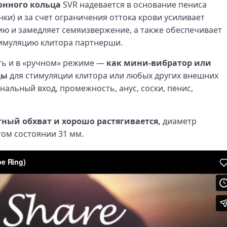
онного кольца
SVR надевается в основание пениса
ки) и за счет ограничения оттока крови усиливает
ию и замедляет семяизвержение, а также обеспечивает
имуляцию клитора партнерши.
ть и в «ручном» режиме —
как мини‑вибратор или
цы
для стимуляции клитора или любых других внешних
нальный вход, промежность, анус, соски, пенис,
ный обхват и хорошо растягивается,
диаметр
том состоянии 31 мм.