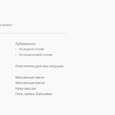
й момент.
Лубриканты
На водной основе
На силиконовой основе
Очистители для секс игрушек
Массажные свечи
Массажные масла
Нуру массаж
Гели, крема, бальзамы