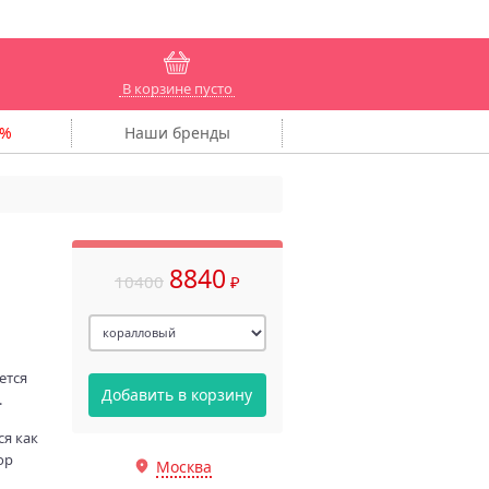
В корзине пусто
Наши
бренды
8840
10400
₽
ется
Добавить в корзину
.
я как
ор
Москва