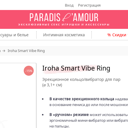
Вход
Регистрация
ЭКСКЛЮЗИВНЫЕ СЕКС ИГРУШКИ
И АКСЕССУАРЫ
ссуары
и белье
Интимная
косметика
Скидки
a
Iroha Smart Vibe Ring
Iroha Smart Vibe Ring
-15%
Эрекционное кольцо/вибратор для пар
(⌀ 3,1+ см)
В качестве эрекционного кольца
надева
в основание пениса до или после мошонки
В «ручном» режиме
может использоватьс
эргономичный мини-вибратор или вибрат
на пальцы.