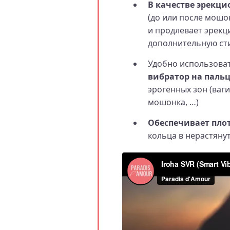
В качестве эрекци
(до или после мошон
и продлевает эрекц
дополнительную ст
Удобно использова
вибратор на паль
эрогенных зон (ваги
мошонка, …)
Обеспечивает плот
кольца в нерастяну