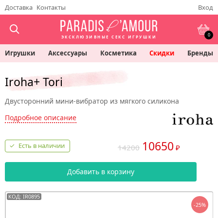
Доставка
Контакты
Вход
0
ЭКСКЛЮЗИВНЫЕ СЕКС ИГРУШКИ
Игрушки
Аксессуары
Косметика
Скидки
Бренды
Iroha+ Tori
Двусторонний мини-вибратор из мягкого силикона
Подробное описание
10650
Есть в наличии
14200
₽
Добавить в корзину
КОД: IR0895
-25%