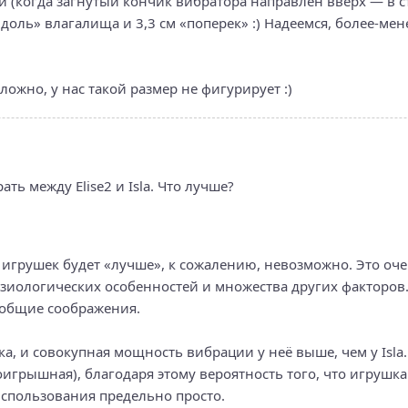
и (когда загнутый кончик вибратора направлен вверх — в с
вдоль» влагалища и 3,3 см «поперек» :) Надеемся, более-ме
сложно, у нас такой размер не фигурирует :)
ть между Elise2 и Isla. Что лучше?
 игрушек будет «лучше», к сожалению, невозможно. Это оч
зиологических особенностей и множества других факторов
 общие соображения.
ика, и совокупная мощность вибрации у неё выше, чем у Isla.
игрышная), благодаря этому вероятность того, что игрушк
использования предельно просто.