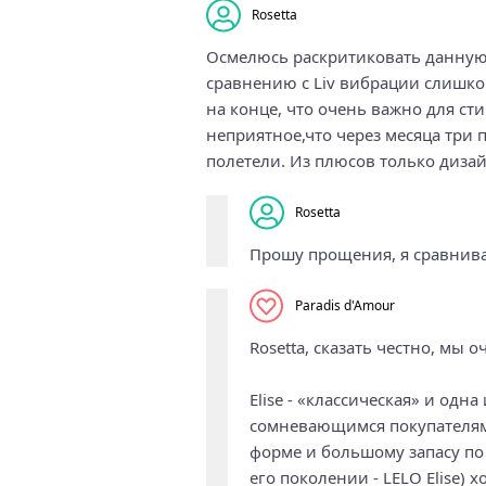
Rosetta
Осмелюсь раскритиковать данную мо
сравнению с Liv вибрации слишко
на конце, что очень важно для ст
неприятное,что через месяца три 
полетели. Из плюсов только дизай
Rosetta
Прошу прощения, я сравнивал
Paradis d'Amour
Rosetta, сказать честно, мы
Elise - «классическая» и од
сомневающимся покупателям
форме и большому запасу по 
его поколении - LELO Elise)