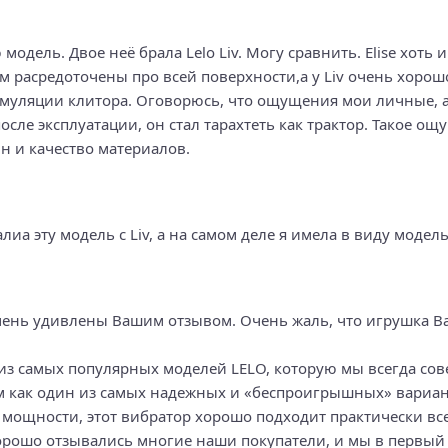
дель. Двое неё брала Lelo Liv. Могу сравнить. Elise хоть и
м расредоточены про всей поверхности,а у Liv очень хоро
имуляции клитора. Оговорюсь, что ощущения мои личные, а,
после эксплуатации, он стал тарахтеть как трактор. Такое 
н и качество материалов.
иа эту модель с Liv, а на самом деле я имела в виду модел
 очень удивлены Вашим отзывом. Очень жаль, что игрушка Ва
на из самых популярных моделей LELO, которую мы всегда 
 как один из самых надежных и «беспроигрышных» вариан
мощности, этот вибратор хорошо подходит практически всем
 хорошо отзывались многие наши покупатели, и мы в первый р