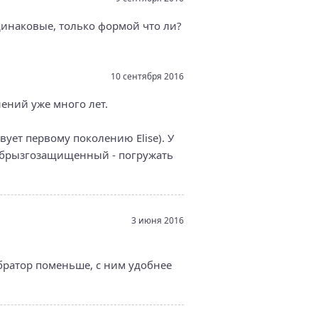
одинаковые, только формой что ли?
10 сентября 2016
нений уже много лет.
вует первому поколению Elise). У
о брызгозащищенный - погружать
3 июня 2016
братор поменьше, с ним удобнее