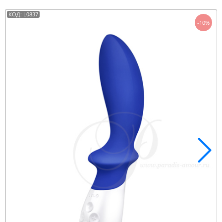
КОД: L0837
-10%