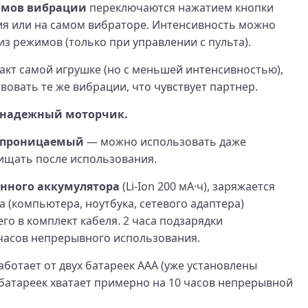
имов вибрации
переключаются нажатием кнопки
ия или на самом вибраторе. Интенсивность можно
из режимов (только при управлении с пульта).
такт самой игрушке (но с меньшей интенсивностью),
вовать те же вибрации, что чувствует партнер.
 надежный моторчик.
епроницаемый
— можно использовать даже
чищать после использования.
енного аккумулятора
(Li‑Ion 200 мА·ч), заряжается
 (компьютера, ноутбука, сетевого адаптера)
о в комплект кабеля. 2 часа подзарядки
часов непрерывного использования.
аботает от двух батареек AAA (уже установлены
 батареек хватает примерно на 10 часов непрерывной