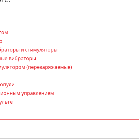
том
р
браторы и стимуляторы
ые вибраторы
мулятором (перезаряжаемые)
ропули
нционным управлением
ульте