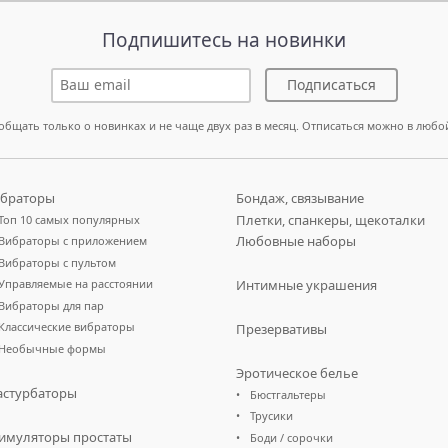
Подпишитесь на новинки
Подписаться
общать только о новинках и не чаще двух раз в месяц. Отписаться можно в любо
браторы
Бондаж, связывание
Плетки, спанкеры, щекоталки
Топ 10 самых популярных
Любовные наборы
Вибраторы с приложением
Вибраторы с пультом
Управляемые на расстоянии
Интимные украшения
Вибраторы для пар
Классические вибраторы
Презервативы
Необычные формы
Эротическое белье
стурбаторы
Бюстгальтеры
Трусики
имуляторы простаты
Боди / сорочки