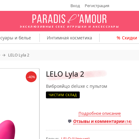
Вход
Регистрация
ЭКСКЛЮЗИВНЫЕ СЕКС ИГРУШКИ
И АКСЕССУАРЫ
ссуары
и белье
Интимная
косметика
Скидки
O
LELO Lyla 2
LELO Lyla 2
-40%
Виброяйцо deluxe с пультом
ЧИСТИМ СКЛАД
Подробное описание
Отзывы и комментарии
(14)
Бренд:
LELO
(Швеция)