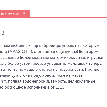
(14)
омментарии
 2
ячам любовных пар виброяйцо, управлять которым
а (MAAGIC! 🧙‍♂️), становится еще лучше! Во втором
лась вдвое более мощным моторчиком, связь игрушки
тала более устойчивой, а управлять малышкой теперь
ьта, но и с помощью кнопки на поверхности. Прочие
елали Lyla столь популярной, тоже на месте:
ion™, полная водонепроницаемость, великолепные
о роскошное исполнение от LELO.