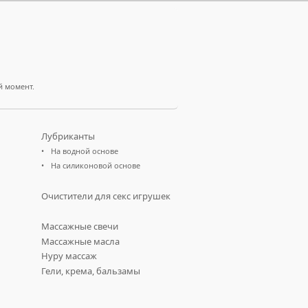
й момент.
Лубриканты
На водной основе
На силиконовой основе
Очистители для секс игрушек
Массажные свечи
Массажные масла
Нуру массаж
Гели, крема, бальзамы