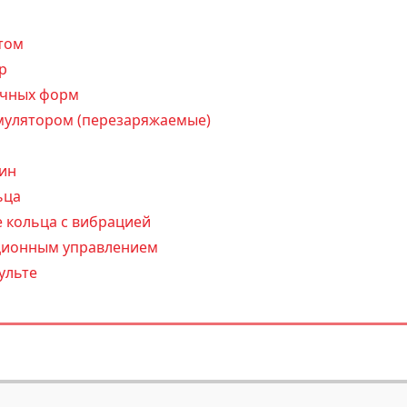
том
р
чных форм
мулятором (перезаряжаемые)
ин
ьца
 кольца с вибрацией
нционным управлением
ульте