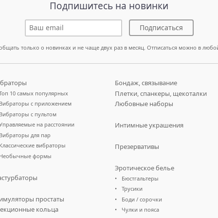
Подпишитесь на новинки
Подписаться
общать только о новинках и не чаще двух раз в месяц. Отписаться можно в любо
браторы
Бондаж, связывание
Плетки, спанкеры, щекоталки
Топ 10 самых популярных
Любовные наборы
Вибраторы с приложением
Вибраторы с пультом
Управляемые на расстоянии
Интимные украшения
Вибраторы для пар
Классические вибраторы
Презервативы
Необычные формы
Эротическое белье
стурбаторы
Бюстгальтеры
Трусики
имуляторы простаты
Боди / сорочки
екционные кольца
Чулки и пояса