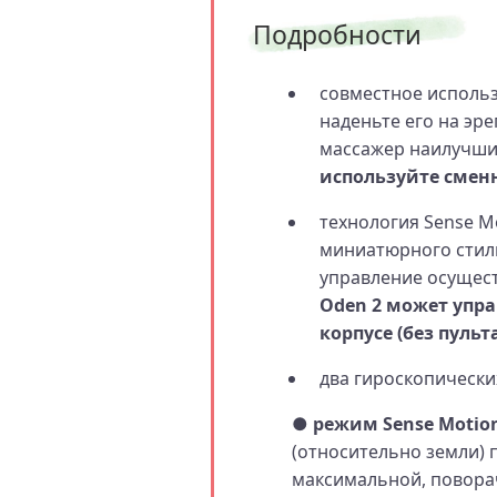
Подробности
совместное использ
наденьте его на эр
массажер наилучши
используйте сменн
технология Sense M
миниатюрного стиль
управление осущест
Oden 2 может упра
корпусе (без пульта
два гироскопически
● режим Sense Motion
(относительно земли) 
максимальной, повора