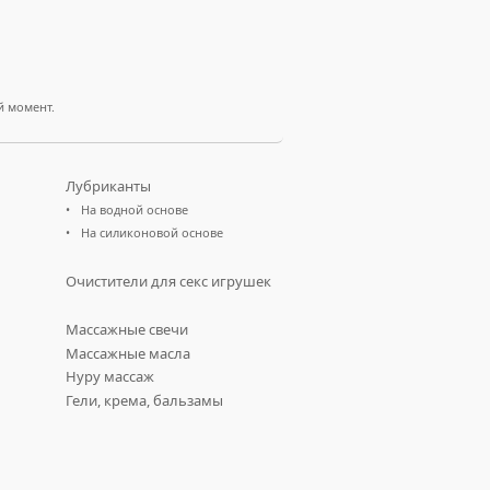
й момент.
Лубриканты
На водной основе
На силиконовой основе
Очистители для секс игрушек
Массажные свечи
Массажные масла
Нуру массаж
Гели, крема, бальзамы