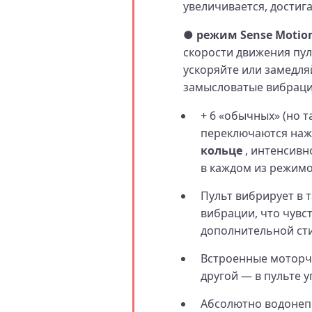
увеличивается, достиг
● режим Sense Motion
скорости движения пул
ускоряйте или замедля
замысловатые вибраци
+ 6 «обычных» (но 
переключаются наж
кольце
, интенсивн
в каждом из режимо
Пульт вибрирует в т
вибрации, что чувс
дополнительной ст
Встроенные моторчи
другой — в пульте у
Абсолютно водонеп