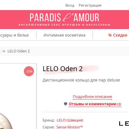
Вход
Регистрация
ЭКСКЛЮЗИВНЫЕ СЕКС ИГРУШКИ
И АКСЕССУАРЫ
ссуары
и белье
Интимная
косметика
Скидки
O
LELO Oden 2
LELO Oden 2
-25%
Дистанционное кольцо для пар deluxe
Подробное описание
Отзывы и комментарии
(2)
Бренд:
LELO
(Швеция)
Серия:
Sense Motion™