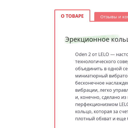
О ТОВАРЕ
Отзывы и к
Эрекционное кольц
Oden 2 от LELO — наст
технологического сове
объединить в одной се
миниатюрный вибратор
бесконечное наслажден
вибрации, легко
управл
и, конечно, сделано и
перфекционизмом LELO.
кольцо, которая за сч
плотный обхват и еще 