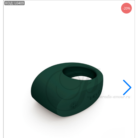
КОД: L0409
-20%