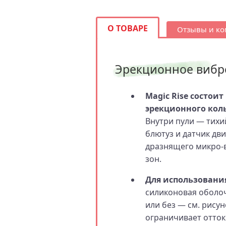
О ТОВАРЕ
Отзывы и к
Эрекционное вибро
Magic Rise состои
эрекционного коль
Внутри пули — тихи
блютуз и датчик дв
дразнящего микро-в
зон.
Для использовани
силиконовая оболоч
или без — см. рисун
ограничивает отток