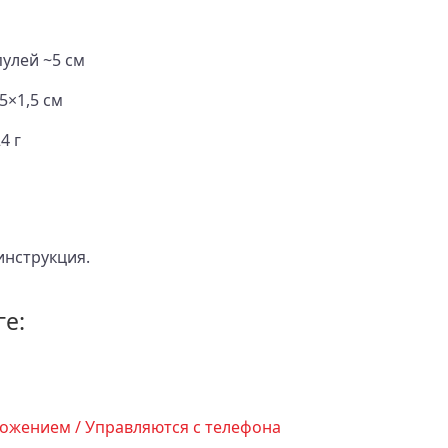
пулей ~5 см
5×1,5 см
4 г
инструкция.
ге:
ожением / Управляются с телефона