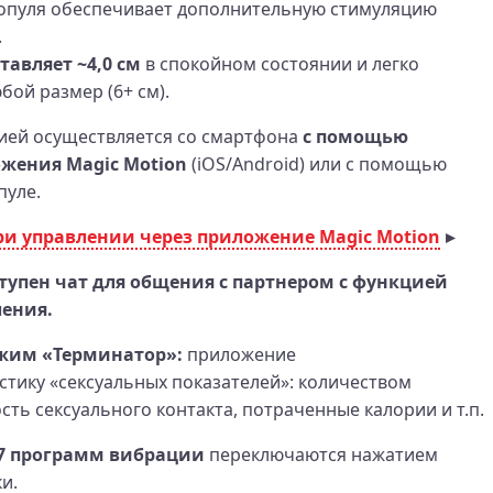
ропуля обеспечивает дополнительную стимуляцию
.
тавляет ~4,0 см
в спокойном состоянии и легко
бой размер (6+ см).
ией осуществляется со смартфона
с помощью
жения Magic Motion
(iOS/Android) или с помощью
пуле.
и управлении через приложение Magic Motion
тупен чат для общения с партнером с функцией
ления.
жим «Терминатор»:
приложение
стику «сексуальных показателей»: количеством
сть сексуального контакта, потраченные калории и т.п.
7 программ вибрации
переключаются нажатием
и.