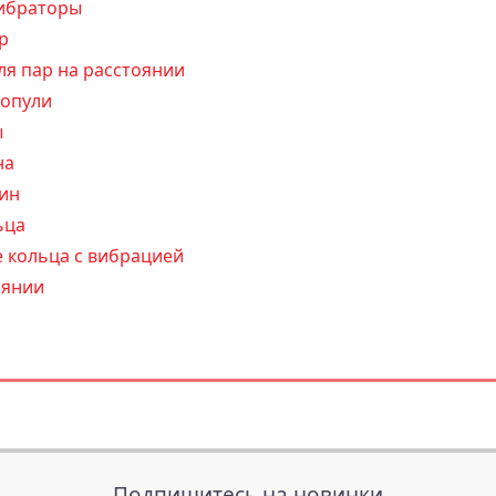
ибраторы
р
я пар на расстоянии
ропули
ы
на
ин
ьца
 кольца с вибрацией
оянии
Подпишитесь на новинки