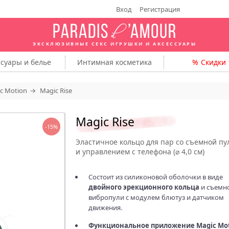
Вход
Регистрация
ЭКСКЛЮЗИВНЫЕ СЕКС ИГРУШКИ
И АКСЕССУАРЫ
ссуары
и белье
Интимная
косметика
Скидки
c Motion
Magic Rise
Magic Rise
-15%
Эластичное кольцо для пар со съемной пу
и управлением с телефона (⌀ 4,0 см)
Состоит из силиконовой оболочки в виде
двойного эрекционного кольца
и съемн
вибропули с модулем блютуз и датчиком
движения.
Функциональное приложение Magic Mo