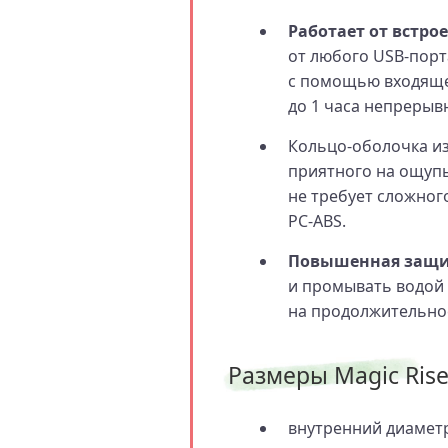
Работает от встро
от любого USB-порта
с помощью входящег
до 1 часа непрерыв
Кольцо‑оболочка и
приятного на ощупь
не требует сложног
PC‑ABS.
Повышенная защит
и промывать водой 
на продолжительное
Размеры Magic Ris
внутренний диаметр