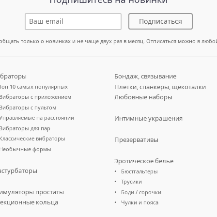
Подписаться
общать только о новинках и не чаще двух раз в месяц. Отписаться можно в любо
браторы
Бондаж, связывание
Плетки, спанкеры, щекоталки
Топ 10 самых популярных
Любовные наборы
Вибраторы с приложением
Вибраторы с пультом
Управляемые на расстоянии
Интимные украшения
Вибраторы для пар
Классические вибраторы
Презервативы
Необычные формы
Эротическое белье
стурбаторы
Бюстгальтеры
Трусики
имуляторы простаты
Боди / сорочки
екционные кольца
Чулки и пояса