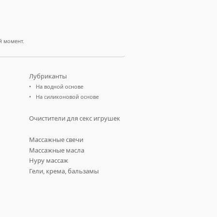
й момент.
Лубриканты
На водной основе
На силиконовой основе
Очистители для секс игрушек
Массажные свечи
Массажные масла
Нуру массаж
Гели, крема, бальзамы