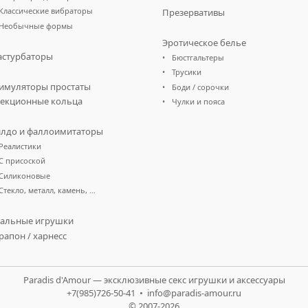
Классические вибраторы
Презервативы
Необычные формы
Эротическое белье
стурбаторы
Бюстгальтеры
Трусики
имуляторы простаты
Боди / сорочки
екционные кольца
Чулки и пояса
лдо и фаллоимитаторы
Реалистики
С присоской
Силиконовые
Стекло, металл, камень, …
альные игрушки
рапон / харнесс
Paradis d'Amour — эксклюзивные секс игрушки и аксессуары
+7(985)726-50-41 •
info@paradis-amour.ru
© 2007-2026