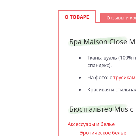
О ТОВАРЕ
Отзывы и к
Бра Maison Close Mu
Ткань: вуаль (100% 
спандекс).
На фото: с
трусиками
Красивая и стильна
Бюстгальтер Music H
Аксессуары и белье
Эротическое белье