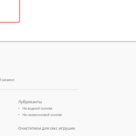
й момент.
Лубриканты
На водной основе
На силиконовой основе
Очистители для секс игрушек