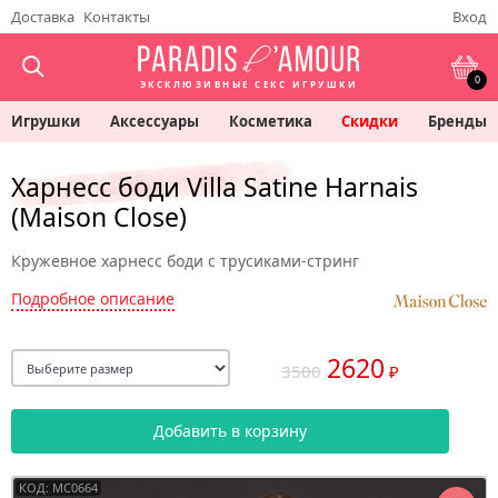
Доставка
Контакты
Вход
0
ЭКСКЛЮЗИВНЫЕ СЕКС ИГРУШКИ
Игрушки
Аксессуары
Косметика
Скидки
Бренды
Харнесс боди Villa Satine Harnais
(Maison Close)
Кружевное харнесс боди с трусиками-стринг
Подробное описание
2620
3500
₽
Добавить в корзину
КОД: MC0664