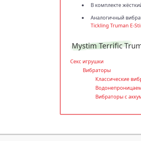
В комплекте жёсткий
Аналогичный вибра
Tickling Truman E-St
Mystim Terrific Tru
Секс игрушки
Вибраторы
Классические виб
Водонепроницаем
Вибраторы с акку