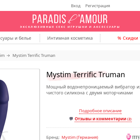
Вход
Регистрация
ЭКСКЛЮЗИВНЫЕ СЕКС ИГРУШКИ
И АКСЕССУАРЫ
ссуары
и белье
Интимная
косметика
Скидки
im
Mystim Terrific Truman
Mystim Terrific Truman
Мощный водонепроницаемый вибратор и
чистого силикона с двумя моторчиками
Подробное описание
Отзывы и комментарии
(2)
Бренд:
Mystim
(Германия)