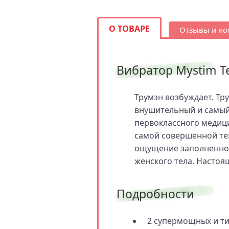
О ТОВАРЕ
Отзывы и к
Вибратор Mystim Te
Трумэн возбуждает. Тр
внушительный и самый
первоклассного медици
самой совершенной те
ощущение заполненнос
женского тела. Настоящ
Подробности
2 супермощных и ти