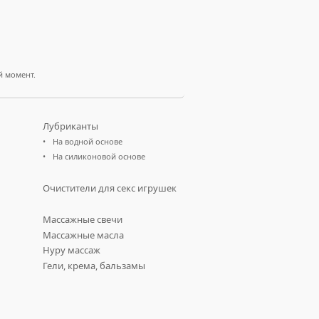
й момент.
Лубриканты
На водной основе
На силиконовой основе
Очистители для секс игрушек
Массажные свечи
Массажные масла
Нуру массаж
Гели, крема, бальзамы