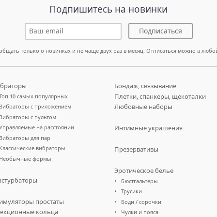
Подпишитесь на новинки
Подписаться
общать только о новинках и не чаще двух раз в месяц. Отписаться можно в любо
браторы
Бондаж, связывание
Плетки, спанкеры, щекоталки
Топ 10 самых популярных
Любовные наборы
Вибраторы с приложением
Вибраторы с пультом
Управляемые на расстоянии
Интимные украшения
Вибраторы для пар
Классические вибраторы
Презервативы
Необычные формы
Эротическое белье
стурбаторы
Бюстгальтеры
Трусики
имуляторы простаты
Боди / сорочки
екционные кольца
Чулки и пояса