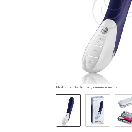
Mystim Terrific Truman, «ночное небо»