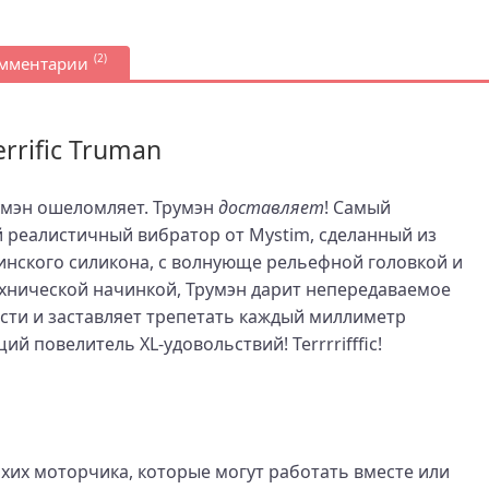
(2)
омментарии
rrific Truman
умэн ошеломляет. Трумэн
доставляет
! Самый
 реалистичный вибратор от Mystim, сделанный из
нского силикона, с волнующе рельефной головкой и
хнической начинкой, Трумэн дарит непередаваемое
ти и заставляет трепетать каждый миллиметр
ий повелитель XL-удовольствий! Terrrrifffic!
хих моторчика, которые могут работать вместе или