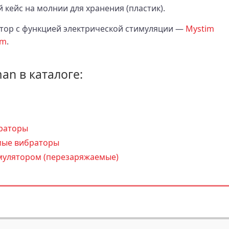
 кейс на молнии для хранения (пластик).
тор с функцией электрической стимуляции —
Mystim
im
.
man в каталоге:
раторы
ые вибраторы
мулятором (перезаряжаемые)