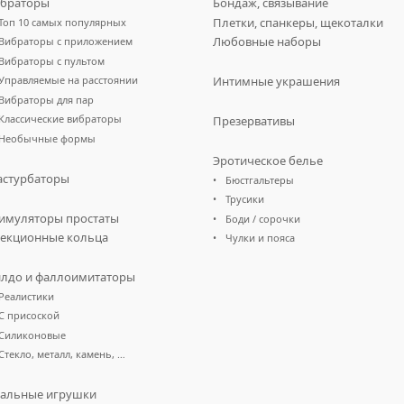
браторы
Бондаж, связывание
Плетки, спанкеры, щекоталки
Топ 10 самых популярных
Любовные наборы
Вибраторы с приложением
Вибраторы с пультом
Управляемые на расстоянии
Интимные украшения
Вибраторы для пар
Классические вибраторы
Презервативы
Необычные формы
Эротическое белье
стурбаторы
Бюстгальтеры
Трусики
имуляторы простаты
Боди / сорочки
екционные кольца
Чулки и пояса
лдо и фаллоимитаторы
Реалистики
С присоской
Силиконовые
Стекло, металл, камень, …
альные игрушки