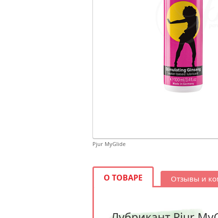
Pjur MyGlide
О ТОВАРЕ
Отзывы и к
Лубрикант Pjur MyG