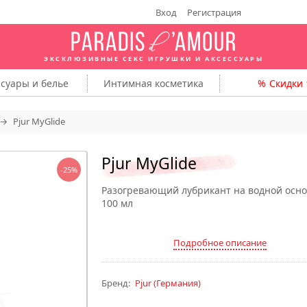
Вход
Регистрация
ЭКСКЛЮЗИВНЫЕ СЕКС ИГРУШКИ
И АКСЕССУАРЫ
ссуары
и белье
Интимная
косметика
Скидки
Pjur MyGlide
Pjur MyGlide
-25%
Разогревающий лубрикант на водной осно
100 мл
Подробное описание
Бренд:
Pjur
(Германия)