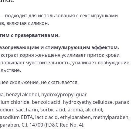
— подходит для использования с секс игрушками
в, включая силикон.
тим с презервативами.
разогревающим и стимулирующим эффектом.
экстракт корня женьшеня усиливает приток крови
 повышает чувствительность, усиливает возбуждение
ольствие.
ее скольжение, не скатывается.
ua, benzyl alcohol, hydroxypropyl guar
um chloride, benzoic acid, hydroxyethylcellulose, panax
odium saccharin, sorbic acid, aroma, alcohol,
asodium EDTA, lactic acid, ethylparaben, methylparaben,
paraben, C.l. 14700 (FD&C Red No. 4).