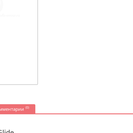
(0)
омментарии
lide