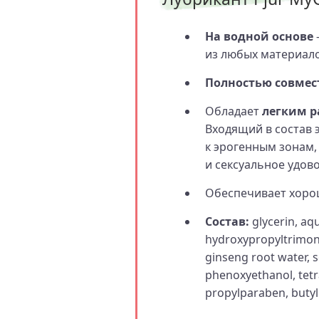
На водной основе
из любых материало
Полностью совмес
Обладает
легким 
Входящий в состав 
к эрогенным зонам,
и сексуальное удов
Обеспечивает хорош
Состав:
glycerin, aq
hydroxypropyltrimoni
ginseng root water, s
phenoxyethanol, tetr
propylparaben, butyl