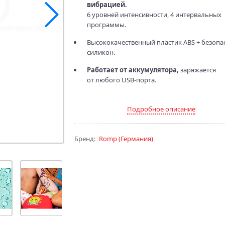
вибрацией.
6 уровней интенсивности, 4 интервальных
программы.
Высококачественный пластик ABS + безоп
силикон.
Работает от аккумулятора,
заряжается
от любого USB‑порта.
Подробное описание
Бренд:
Romp
(Германия)