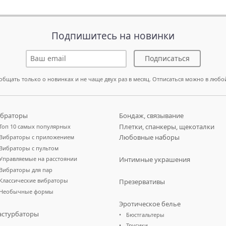
Подпишитесь на новинки
Подписаться
общать только о новинках и не чаще двух раз в месяц. Отписаться можно в любо
браторы
Бондаж, связывание
Плетки, спанкеры, щекоталки
Топ 10 самых популярных
Любовные наборы
Вибраторы с приложением
Вибраторы с пультом
Управляемые на расстоянии
Интимные украшения
Вибраторы для пар
Классические вибраторы
Презервативы
Необычные формы
Эротическое белье
стурбаторы
Бюстгальтеры
Трусики