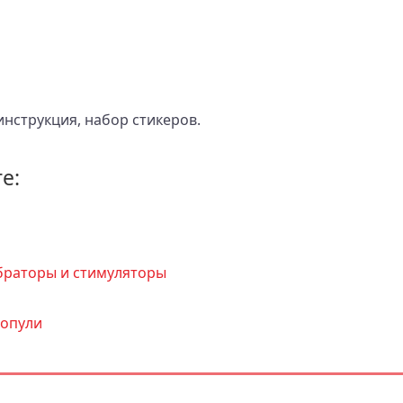
инструкция, набор стикеров.
е:
браторы и стимуляторы
ропули