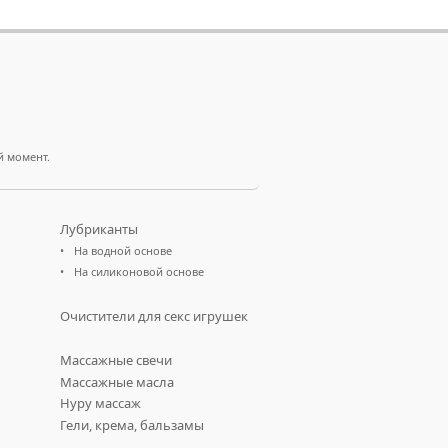
й момент.
Лубриканты
На водной основе
На силиконовой основе
Очистители для секс игрушек
Массажные свечи
Массажные масла
Нуру массаж
Гели, крема, бальзамы