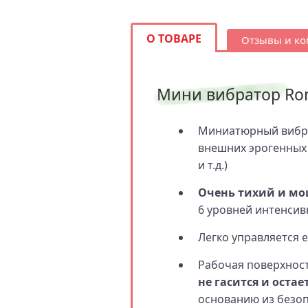
О ТОВАРЕ
Отзывы и к
Мини вибратор Rom
Миниатюрный вибрат
внешних эрогенных 
и т.д.)
Очень тихий и мо
6 уровней интенсив
Легко управляется 
Рабочая поверхност
не гасится и оста
основанию из безоп