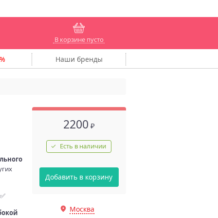
В корзине пусто
Наши
бренды
2200
₽
Есть в наличии
ального
угих
Добавить в корзину
 ✅
Москва
бокой