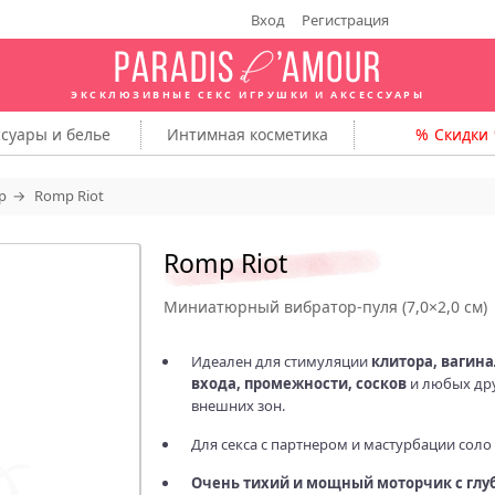
Вход
Регистрация
ЭКСКЛЮЗИВНЫЕ СЕКС ИГРУШКИ
И АКСЕССУАРЫ
ссуары
и белье
Интимная
косметика
Скидки
p
Romp Riot
Romp Riot
Миниатюрный вибратор-пуля (7,0×2,0 см)
Идеален для стимуляции
клитора, вагин
входа, промежности, сосков
и любых др
внешних зон.
Для секса с партнером и мастурбации соло
Очень тихий и мощный моторчик с глу