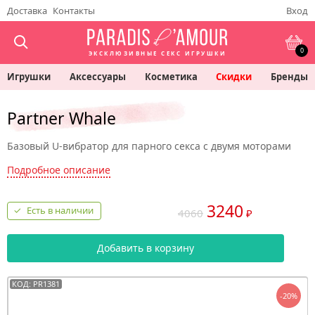
Доставка
Контакты
Вход
0
ЭКСКЛЮЗИВНЫЕ СЕКС ИГРУШКИ
Игрушки
Аксессуары
Косметика
Скидки
Бренды
Partner Whale
Базовый U-вибратор для парного секса с двумя моторами
Подробное описание
3240
Есть в наличии
4060
₽
Добавить в корзину
КОД: PR1381
-20%