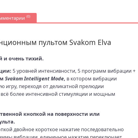
(0)
омментарии
нционным пультом Svakom Elva
 и очень тихий.
ции:
5 уровней интенсивности, 5 программ вибрации +
им
Svakom Intelligent Mode
,
в котором вибрации
 игру, переходя от деликатной прелюдии
 всё более интенсивной стимуляции и мощным
ственной кнопкой на поверхности или
ульта.
опкой двойное короткое нажатие последовательно
аммы вибрации, единичное нажатие переключает