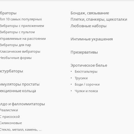
браторы
Бондаж, связывание
Плетки, спанкеры, щекоталки
Топ 10 самых популярных
Любовные наборы
Вибраторы с приложением
Вибраторы с пультом
Управляемые на расстоянии
Интимные украшения
Вибраторы для пар
Классические вибраторы
Презервативы
Необычные формы
Эротическое белье
стурбаторы
Бюстгальтеры
Трусики
имуляторы простаты
Боди / сорочки
екционные кольца
Чулки и пояса
лдо и фаллоимитаторы
Реалистики
С присоской
Силиконовые
Стекло, металл, камень, …