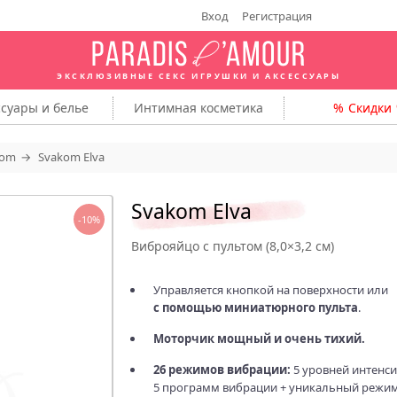
Вход
Регистрация
ЭКСКЛЮЗИВНЫЕ СЕКС ИГРУШКИ
И АКСЕССУАРЫ
ссуары
и белье
Интимная
косметика
Скидки
kom
Svakom Elva
Svakom Elva
-10%
Виброяйцо с пультом (8,0×3,2 см)
Управляется кнопкой на поверхности или
с помощью миниатюрного пульта
.
Моторчик мощный и очень тихий.
26 режимов вибрации:
5 уровней интенси
5 программ вибрации + уникальный режи