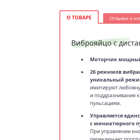
О ТОВАРЕ
Отзывы и к
Виброяйцо с диста
Моторчик мощный
26 режимов вибра
уникальный реж
имитируют любовную
и поддразнивания к
пульсациям.
Управляется един
с миниатюрного п
При управлении кн
переключает прогр