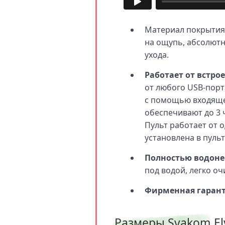
Материал покрытия
на ощупь, абсолют
ухода.
Работает от встро
от любого USB-порта
с помощью входящег
обеспечивают до 3 
Пульт работает от 
установлена в пульт
Полностью водон
под водой, легко о
Фирменная гаранти
Размеры Svakom El