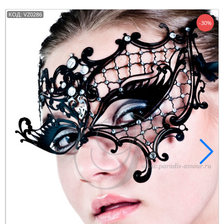
КОД: VZ0286
-30%