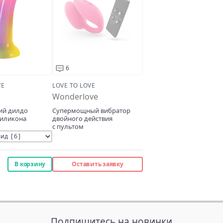
6
VE
LOVE TO LOVE
Wonderlove
ий дилдо
Супермощный вибратор
силикона
двойного действия
с пультом
В корзину
Оставить заявку
Подпишитесь на новинки