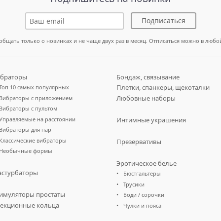
Подписаться
общать только о новинках и не чаще двух раз в месяц. Отписаться можно в любо
браторы
Бондаж, связывание
Плетки, спанкеры, щекоталки
Топ 10 самых популярных
Любовные наборы
Вибраторы с приложением
Вибраторы с пультом
Управляемые на расстоянии
Интимные украшения
Вибраторы для пар
Классические вибраторы
Презервативы
Необычные формы
Эротическое белье
стурбаторы
Бюстгальтеры
Трусики
имуляторы простаты
Боди / сорочки
екционные кольца
Чулки и пояса