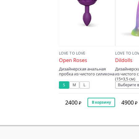
LOVE TO LOVE
LOVE TO LO
Open Roses
Dildolls
Дизайнерская анальная
Дизайнерск
пробка из чистого силикона
из чистого 
(15×3,5 см)
S
M
L
2400
4900
В корзину