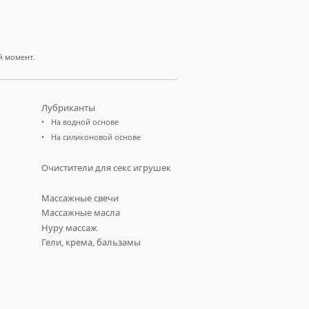
й момент.
Лубриканты
На водной основе
На силиконовой основе
Очистители для секс игрушек
Массажные свечи
Массажные масла
Нуру массаж
Гели, крема, бальзамы