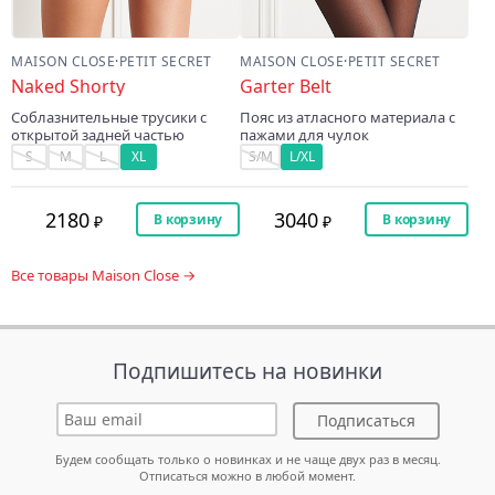
MAISON CLOSE
·
PETIT SECRET
MAISON CLOSE
·
PETIT SECRET
Naked Shorty
Garter Belt
Соблазнительные трусики с
Пояс из атласного материала с
открытой задней частью
пажами для чулок
S
M
L
XL
S/M
L/XL
2180
3040
В корзину
В корзину
Все товары Maison Close →
Подпишитесь на новинки
Подписаться
Будем сообщать только о новинках и не чаще двух раз в месяц.
Отписаться можно в любой момент.