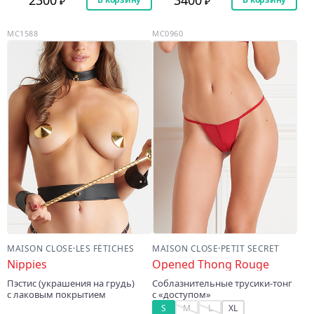
MC1588
MC0960
MAISON CLOSE
·
LES FÉTICHES
MAISON CLOSE
·
PETIT SECRET
Nippies
Opened Thong Rouge
Пэстис (украшения на грудь)
Соблазнительные трусики-тонг
с лаковым покрытием
с «доступом»
S
M
L
XL