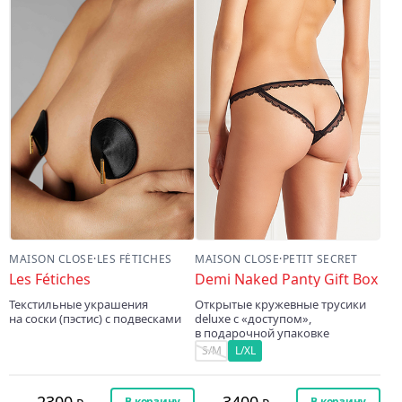
MAISON CLOSE
·
LES FÉTICHES
MAISON CLOSE
·
PETIT SECRET
Les Fétiches
Demi Naked Panty Gift Box
Текстильные украшения
Открытые кружевные трусики
на соски (пэстис) с подвесками
deluxe с «доступом»,
в подарочной упаковке
S/M
L/XL
2300
3400
В корзину
В корзину