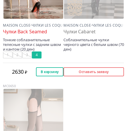
MAISON CLOSE
·
ЧУЛКИ LES COQUETTERIES
MAISON CLOSE
·
ЧУЛКИ LES COQUETT
Чулки Back Seamed
Чулки Cabaret
Тонкие соблазнительные
Соблазнительные чулки
телесные чулки с задним швом
черного цвета с белым швом (70
и кантом (20 ден)
ден)
1
2
3
4
2630
В корзину
Оставить заявку
MC0650