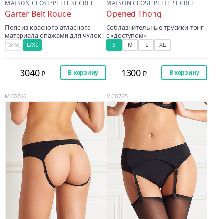
MAISON CLOSE
·
PETIT SECRET
MAISON CLOSE
·
PETIT SECRET
Garter Belt Rouge
Opened Thong
Пояс из красного атласного
Соблазнительные трусики-тонг
материала с пажами для чулок
с «доступом»
S/M
L/XL
S
M
L
XL
3040
1300
В корзину
В корзину
MC0766
MC0765