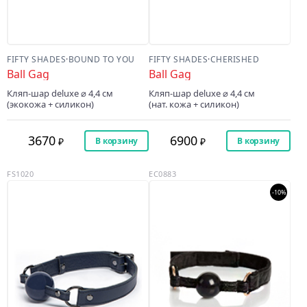
FIFTY SHADES
·
BOUND TO YOU
FIFTY SHADES
·
CHERISHED
Ball Gag
Ball Gag
Кляп-шар deluxe ⌀ 4,4 cм
Кляп-шар deluxe ⌀ 4,4 cм
(экокожа + силикон)
(нат. кожа + силикон)
3670
6900
В корзину
В корзину
FS1020
EC0883
-10%