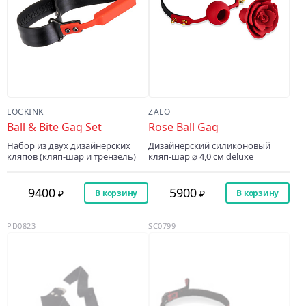
LOCKINK
ZALO
Ball & Bite Gag Set
Rose Ball Gag
Набор из двух дизайнерских
Дизайнерский силиконовый
кляпов (кляп-шар и трензель)
кляп-шар ⌀ 4,0 см deluxe
9400
5900
В корзину
В корзину
PD0823
SC0799