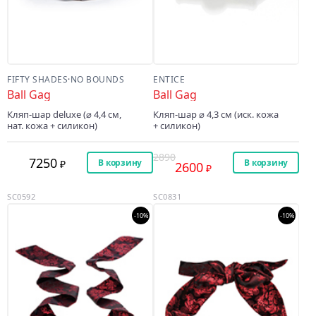
FIFTY SHADES
·
NO BOUNDS
ENTICE
Ball Gag
Ball Gag
Кляп-шар deluxe (⌀ 4,4 cм,
Кляп-шар ⌀ 4,3 cм (иск. кожа
нат. кожа + силикон)
+ силикон)
2890
7250
В корзину
В корзину
2600
SC0592
SC0831
-10%
-10%