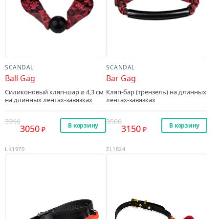
SCANDAL
SCANDAL
Ball Gag
Bar Gag
Силиконовый кляп-шар ⌀ 4,3 см
Кляп-бар (трензель) на длинных
на длинных лентах-завязках
лентах-завязках
3390
3500
В корзину
В корзину
3050
3150
LK1970
ZL1824