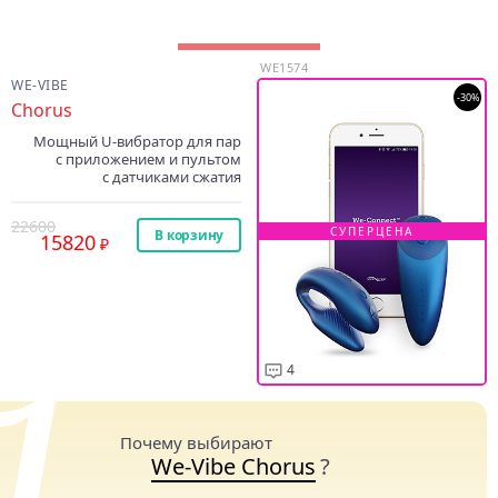
WE1574
WE-VIBE
-30%
Chorus
Мощный U-вибратор для пар
с приложением и пультом
с датчиками сжатия
22600
СУПЕРЦЕНА
В корзину
15820
4
Почему выбирают
We-Vibe Chorus
?