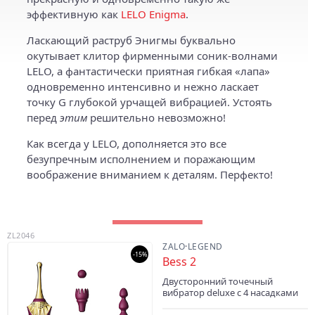
эффективную как
LELO Enigma
.
Ласкающий раструб Энигмы буквально
окутывает клитор фирменными соник-волнами
LELO, а фантастически приятная гибкая «лапа»
одновременно интенсивно и нежно ласкает
точку G глубокой урчащей вибрацией. Устоять
перед
этим
решительно невозможно!
Как всегда у LELO, дополняется это все
безупречным исполнением и поражающим
воображение вниманием к деталям. Перфекто!
ZL2046
ZALO
·
LEGEND
-15%
Bess 2
Двусторонний точечный
вибратор deluxe с 4 насадками