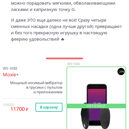
можно порадовать мягкими, обволакивающими
ласками и капризную точку G.
И даже ЭТО еще далеко не всё! Сразу четыре
сменных насадки (одна лучше другой) превращают
и без того прекрасную игрушку в настоящую
феерию удовольствий 🔥
WE1546
WE-VIBE
-25%
Moxie+
Мощный носимый вибратор
в трусики с пультом
и приложением
15600
ЛЕТОSALE
В корзину
11700