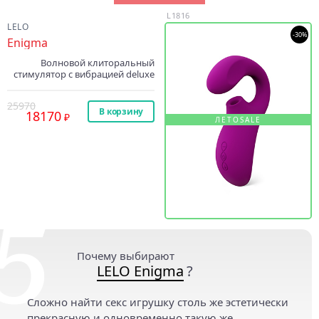
L1816
LELO
-30%
Enigma
Волновой клиторальный
стимулятор с вибрацией deluxe
25970
В корзину
18170
ЛЕТОSALE
Почему выбирают
LELO Enigma
?
Сложно найти секс игрушку столь же эстетически
прекрасную и одновременно такую же