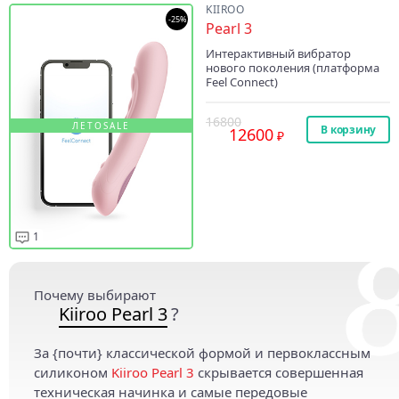
KIIROO
-25%
Pearl 3
Интерактивный вибратор
нового поколения (платформа
Feel Connect)
16800
ЛЕТОSALE
В корзину
12600
1
Почему выбирают
Kiiroo Pearl 3
?
За {почти} классической формой и первоклассным
силиконом
Kiiroo Pearl 3
скрывается совершенная
техническая начинка и самые передовые